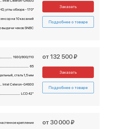
Intel Celeron-G4930
Заказать
l HD, углы обзора - 170°
енсор на 10 касаний
Подробнее о товаре
о выдачи чеков SNBC
от 132 500 ₽
1930/800/110
65
Заказать
альный, сталь 1,5 мм
Intel Celeron-G4930
Подробнее о товаре
LCD 42"
от 30 000 ₽
настенное крепление