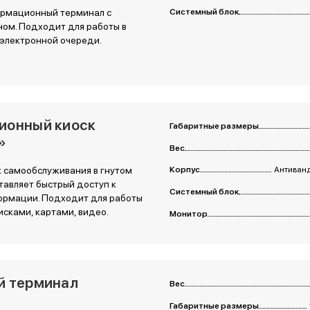
рмационный терминал с
Системный блок
ом. Подходит для работы в
 электронной очереди.
ионный киоск
Габаритные размеры
»
Вес
 самообслуживания в гнутом
Корпус
Антиванд
тавляет быстрый доступ к
Системный блок
ормации. Подходит для работы
исками, картами, видео.
Монитор
й терминал
Вес
Габаритные размеры