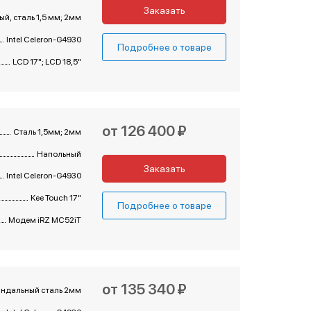
Заказать
й, сталь 1,5 мм; 2мм
Intel Celeron-G4930
Подробнее о товаре
LCD 17"; LCD 18,5"
от 126 400 ₽
Сталь 1,5мм; 2мм
Напольный
Заказать
Intel Celeron-G4930
Kee Touch 17"
Подробнее о товаре
Модем iRZ MC52iT
от 135 340 ₽
андальный сталь 2мм