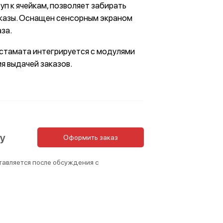
п к ячейкам, позволяет забирать
казы. Оснащен сенсорным экраном
за.
остамата интегрируется с модулями
ия выдачей заказов.
су
Оформить заказ
тавляется после обсуждения с