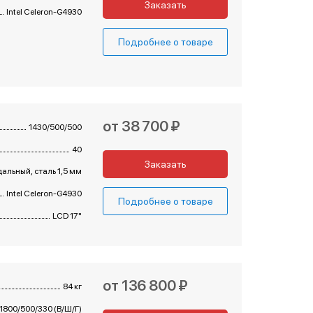
Заказать
Intel Celeron-G4930
Подробнее о товаре
от 38 700 ₽
1430/500/500
40
Заказать
альный, сталь 1,5 мм
Intel Celeron-G4930
Подробнее о товаре
LCD 17"
от 136 800 ₽
84 кг
1800/500/330 (В/Ш/Г)