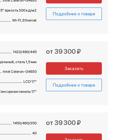
Intel Celeron-G4930
5” яркость 300 кд/м2
Подробнее о товаре
WI-FI, Ethernet
от 39 300 ₽
1420/490/445
альный, сталь 1,5 мм
Заказать
Intel Celeron-G4930
LCD 17"
Подробнее о товаре
Сенсорная панель 17"
от 39 300 ₽
1450/460/350
40
Заказать