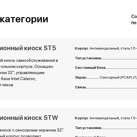
 категории
Со
по
онный киоск ST5
Корпус
Антивандальный, сталь 1.5 
Тип установки
 киоск самообслуживания в
тольном корпусе. Оснащен
Системный блок
ном 32", управляющим
Экран
Сенсорный (PCAP) 21,
азе Intel Сeleron,
 чеков.
Связь
ионный киоск STW
Корпус
Антивандальный, сталь 1.5 
Тип установки
иоск с сенсорным экраном 32".
ый корпус позволяет