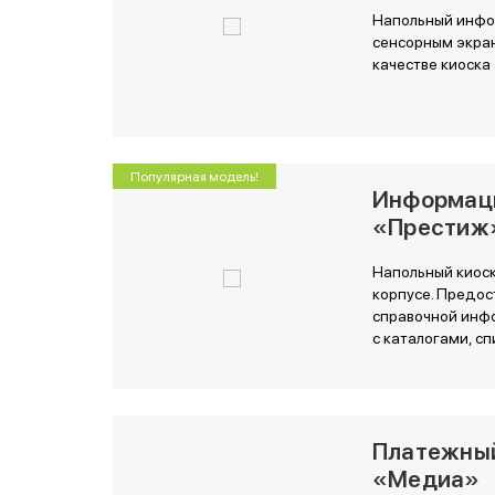
Напольный инфо
сенсорным экран
качестве киоска
Популярная модель!
Информац
«Престиж
Напольный киоск
корпусе. Предос
справочной инф
с каталогами, сп
Платежны
«Медиа»