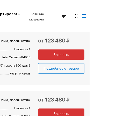
ртировать
Новизне
:
моделей
от 123 480 ₽
– 2 мм, любой цвет по RAL
Настенный
Заказать
Intel Celeron-G4930
5” яркость 300 кд/м2
Подробнее о товаре
WI-FI, Ethernet
от 123 480 ₽
– 2 мм, любой цвет по RAL
Настенный
Заказать