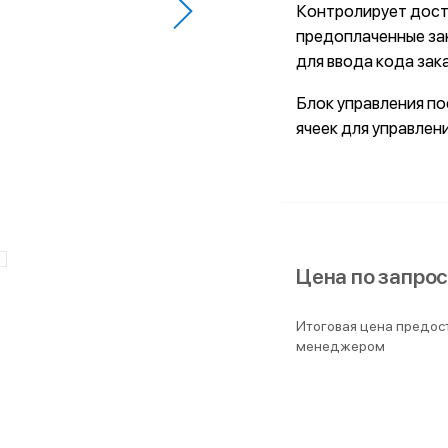
Контролирует досту
предоплаченные за
для ввода кода зака
Блок управления п
ячеек для управлен
Цена по запро
Итоговая цена предос
менеджером