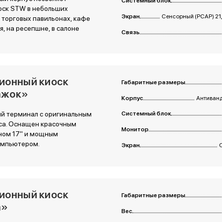
Системный блок
оск STW в небольших
Экран
Сенсорный (PCAP) 21,
торговых павильонах, кафе
, на ресепшне, в салоне
Связь
ионный киоск
Габаритные размеры
ажок»
Корпус
Антиванд
 терминал с оригинальным
Системный блок
са. Оснащен красочным
Монитор
ном 17" и мощным
омпьютером.
Экран
ионный киоск
Габаритные размеры
а»
Вес