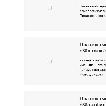
Платежный терми
самообслуживани
Предназначен дл
Платёжны
«Флажок
Универсальный п
уменьшенного о
приема платежей
и блюд с кухни.
Платежны
«Фастфуд