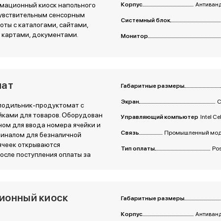
мационный киоск напольного
Корпус
Антиванд
чувствительным сенсорным
Системный блок
оты с каталогами, сайтами,
 картами, документами.
Монитор
мат
Габаритные размеры
Экран
С
лодильник-продуктомат с
ками для товаров. Оборудован
Управляющий компьютер
Intel C
ом для ввода номера ячейки и
Связь
Промышленный моде
иналом для безналичной
ячеек открываются
Тип оплаты
Po
осле поступления оплаты за
ионный киоск
Габаритные размеры
Корпус
Антиванд