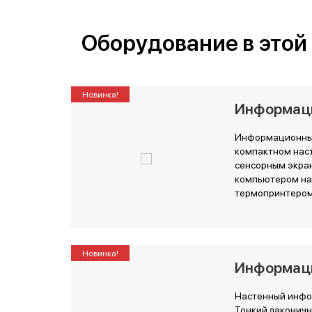
Оборудование в этой
Новинка!
Информаци
Информационный
компактном нас
сенсорным экра
компьютером на б
термопринтером
Новинка!
Информац
Настенный инфок
Тонкий лаконичн