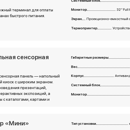
Системный блок
ежный терминал для оплаты
Монитор
32’’ Ful
ранах быстрого питания.
Экран
Проекционно-емкостный с
Термопринтер
Устройств
льная сенсорная
Габаритные размеры
Вес
сенсорная панель — напольный
Корпус
Антиванд
 киоск с широким экраном.
Системный блок
роведения презентаций,
ерактивных экспозиций, а
Монитор
ы с каталогами, картами и
ер «Мини»
Тип установки