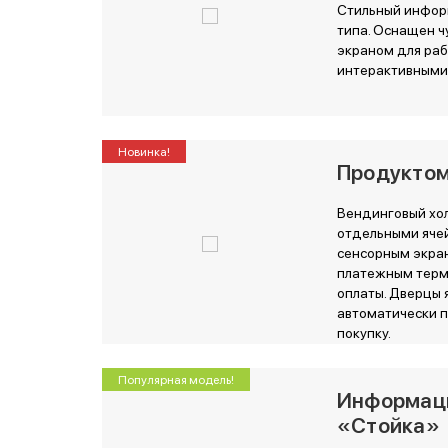
Стильный инфор
типа. Оснащен 
экраном для раб
интерактивными
Новинка!
Продукто
Вендинговый хо
отдельными ячей
сенсорным экран
платежным терм
оплаты. Дверцы 
автоматически п
покупку.
Популярная модель!
Информац
«Стойка»