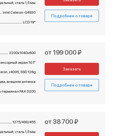
альный, сталь 1,5 мм
Intel Celeron-G4930
Подробнее о товаре
LCD 19"
от 199 000 ₽
2200х1040х600
енсорный экран 10.1”
Заказать
eleron J4005, SSD 128gb, RAM 4gb
м, внешняя антенна
Подробнее о товаре
s-терминал PAX D200
от 38 700 ₽
1275/490/455
альный, сталь 1,5 мм