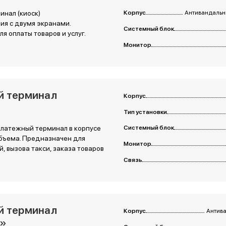
нал (киоск)
Корпус
Антивандальны
я с двумя экранами.
Системный блок
я оплаты товаров и услуг.
Монитор
й терминал
Корпус
»
Тип установки
латежный терминал в корпусе
Системный блок
бъема. Предназначен для
Монитор
, вызова такси, заказа товаров
Связь
й терминал
Корпус
Антив
»