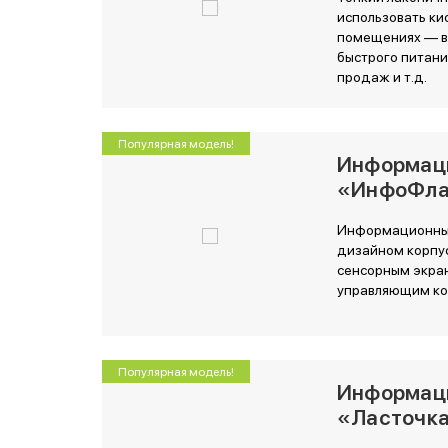
использовать ки
помещениях — в 
быстрого питания
продаж и т.д.
Популярная модель!
Информац
«ИнфоФл
Информационный
дизайном корпу
сенсорным экра
управляющим к
Популярная модель!
Информац
«Ласточк