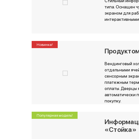
Стильный инфор
типа. Оснащен 
экраном для раб
интерактивными
Новинка!
Продукто
Вендинговый хо
отдельными ячей
сенсорным экран
платежным терм
оплаты. Дверцы 
автоматически п
покупку.
Популярная модель!
Информац
«Стойка»