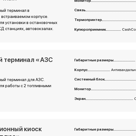
Монитор
ный терминал в
Связь
 встраиваемом корпусе.
Термопринтер
я установки в остановочных
ЖД станциях, автовокзалах.
Купюроприемник
CashCod
й терминал «АЗС
Габаритные размеры
Корпус
Антивандальны
ый терминал для АЗС.
Системный блок
я работы с 2 топливными
Монитор
Экран
ионный киоск
Габаритные размеры