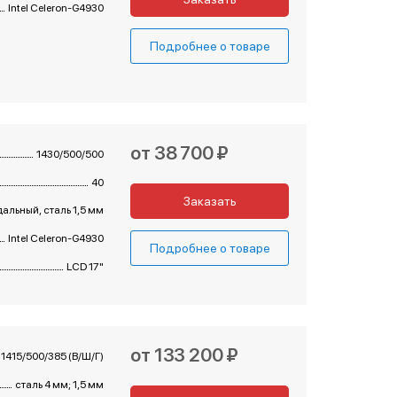
Intel Celeron-G4930
Подробнее о товаре
от 38 700 ₽
1430/500/500
40
Заказать
альный, сталь 1,5 мм
Intel Celeron-G4930
Подробнее о товаре
LCD 17"
от 133 200 ₽
1415/500/385 (В/Ш/Г)
сталь 4 мм; 1,5 мм