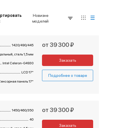
ртировать
Новизне
:
моделей
от 39 300 ₽
1420/490/445
альный, сталь 1,5 мм
Заказать
Intel Celeron-G4930
LCD 17"
Подробнее о товаре
Сенсорная панель 17"
от 39 300 ₽
1450/460/350
40
Заказать