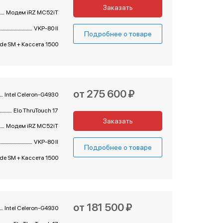
Заказать
Модем iRZ MC52iT
VKP-80 II
Подробнее о товаре
e SM + Кассета 1500
от 275 600 ₽
Intel Celeron-G4930
Elo ThruTouch 17
Заказать
Модем iRZ MC52iT
VKP-80 II
Подробнее о товаре
e SM + Кассета 1500
от 181 500 ₽
Intel Celeron-G4930