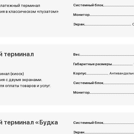
платежный терминал
Системный блок
ия в классическом «пузатом»
Монитор
Экран
й терминал
Вес
Габаритные размеры
нал (киоск)
Корпус
Антивандальны
я с двумя экранами.
Системный блок
я оплаты товаров и услуг.
Монитор
 терминал «Будка
Системный блок
»
Экран