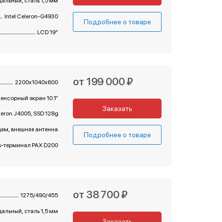
альный, сталь 1,5 мм
Intel Celeron-G4930
Подробнее о товаре
LCD 19"
от 199 000 ₽
2200х1040х600
енсорный экран 10.1”
Заказать
eleron J4005, SSD 128gb, RAM 4gb
м, внешняя антенна
Подробнее о товаре
s-терминал PAX D200
от 38 700 ₽
1275/490/455
альный, сталь 1,5 мм
Заказать