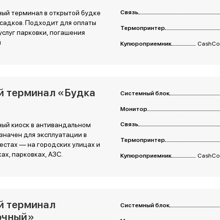
ый терминал в открытой будке
Связь
осадков. Подходит для оплаты
Термопринтер
услуг парковки, погашения
й
Купюроприемник
CashCod
 терминал «Будка
Системный блок
Монитор
ый киоск в антивандальном
Связь
значен для эксплуатации в
Термопринтер
стах — на городских улицах и
ах, парковках, АЗС.
Купюроприемник
CashCod
й терминал
Системный блок
очный»