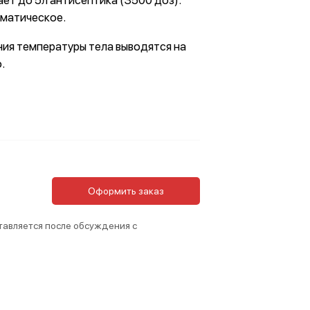
ет до 5л антисептика (3500 доз).
матическое.
ия температуры тела выводятся на
.
Оформить заказ
тавляется после обсуждения с