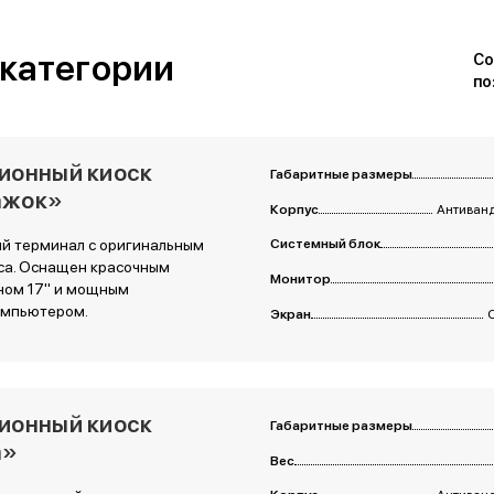
 категории
Со
по
ионный киоск
Габаритные размеры
ажок»
Корпус
Антиванд
 терминал с оригинальным
Системный блок
са. Оснащен красочным
Монитор
ном 17" и мощным
омпьютером.
Экран
ионный киоск
Габаритные размеры
а»
Вес