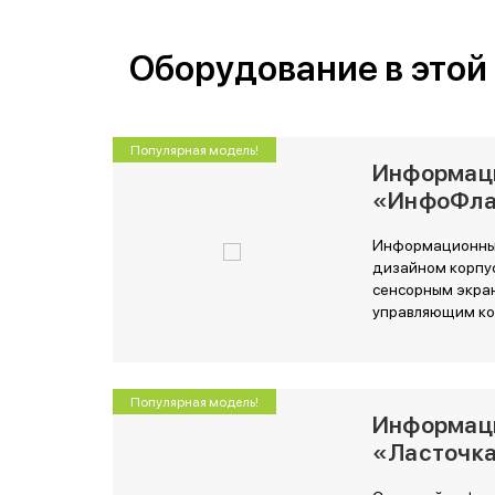
Оборудование в этой
Популярная модель!
Информац
«ИнфоФл
Информационный
дизайном корпу
сенсорным экра
управляющим к
Популярная модель!
Информац
«Ласточк