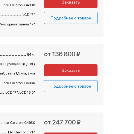
Заказать
Intel Celeron-G4930
LCD 17"
Подробнее о товаре
Сенсорная панель 17"
от 136 800 ₽
84 кг
1800/500/330 (В/Ш/Г)
Заказать
й, сталь 1,5 мм; 2мм
Intel Celeron-G4930
Подробнее о товаре
LCD 17"; LCD 18,5"
от 247 700 ₽
Intel Celeron-G4930
Elo ThruTouch 17