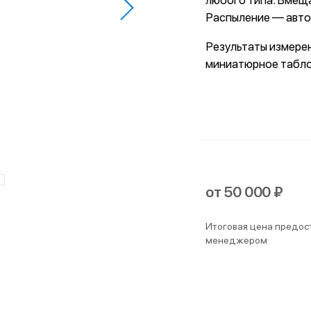
любого типа. Вмеща
Распыление — авто
Результаты измерен
миниатюрное табло
от 50 000 ₽
Итоговая цена предос
менеджером