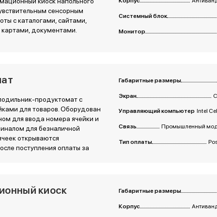
мационный киоск напольного
Корпус
Антиванд
чувствительным сенсорным
Системный блок
оты с каталогами, сайтами,
 картами, документами.
Монитор
мат
Габаритные размеры
Экран
С
лодильник-продуктомат с
ками для товаров. Оборудован
Управляющий компьютер
Intel C
ом для ввода номера ячейки и
Связь
Промышленный моде
иналом для безналичной
ячеек открываются
Тип оплаты
Po
осле поступления оплаты за
ионный киоск
Габаритные размеры
Корпус
Антиванд