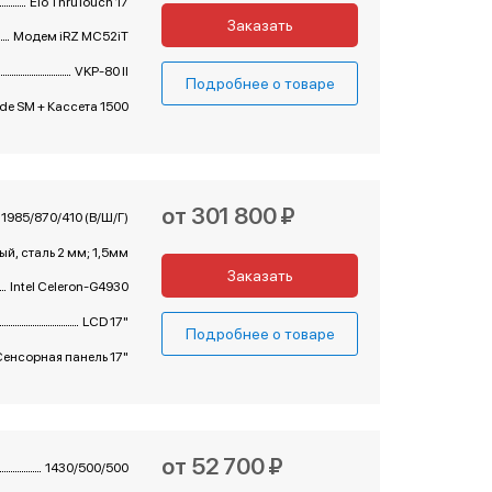
Elo ThruTouch 17
Заказать
Модем iRZ MC52iT
VKP-80 II
Подробнее о товаре
e SM + Кассета 1500
от 301 800 ₽
1985/870/410 (В/Ш/Г)
й, сталь 2 мм; 1,5мм
Заказать
Intel Celeron-G4930
LCD 17"
Подробнее о товаре
Сенсорная панель 17"
от 52 700 ₽
1430/500/500