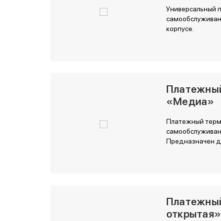
Универсальный 
самообслуживан
корпусе.
Платежны
«Медиа»
Платежный терми
самообслуживани
Предназначен дл
Платежный
открытая