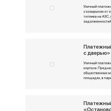
Уличный платежн
с козырьком от 
топлива на АЗС, 
задолженносте
Платежный
с дверью»
Уличный платежн
корпусе. Предна
общественных ме
площадях, в парк
Платежны
«Останов