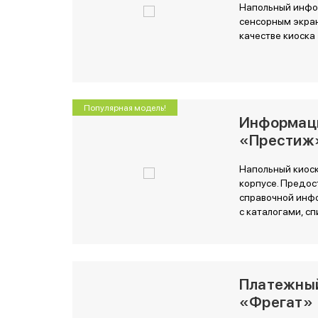
Напольный инфо
сенсорным экран
качестве киоска
Популярная модель!
Информац
«Престиж
Напольный киоск
корпусе. Предос
справочной инф
с каталогами, сп
Платежны
«Фрегат»